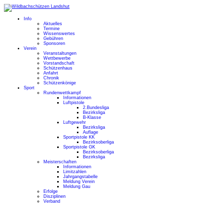
Info
Aktuelles
Termine
Wissenswertes
Gebühren
Sponsoren
Verein
Veranstaltungen
Wettbewerbe
Vorstandschaft
Schützenhaus
Anfahrt
Chronik
Schützenkönige
Sport
Rundenwettkampf
Informationen
Luftpistole
2.Bundesliga
Bezirksliga
B-Klasse
Luftgewehr
Bezirksliga
Auflage
Sportpistole KK
Bezirksoberliga
Sportpistole GK
Bezirksoberliga
Bezirksliga
Meisterschaften
Informationen
Limitzahlen
Jahrgangstabelle
Meldung Verein
Meldung Gau
Erfolge
Disziplinen
Verband