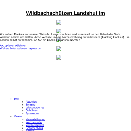
Wildbachschützen Landshut im
Wir nutzen Cookies auf unserer Website. Einige von ihnen sind essenziell für den Betrieb der Seite,
während andere uns helfen, diese Website und die Nutzererfahrung zu verbessern (Tracking Cookies). Sie
können selbst entscheiden, ob Sie die Cookies zulassen möchten.
Akzeptieren
Ablehnen
Weitere Informationen
Impressum
Info
Aktuelles
Termine
Wissenswertes
Gebühren
Sponsoren
Verein
Veranstaltungen
Wettbewerbe
Vorstandschaft
Schützenhaus