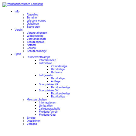
Info
Aktuelles
Termine
Wissenswertes
Gebühren
Sponsoren
Verein
Veranstaltungen
Wettbewerbe
Vorstandschaft
Schützenhaus
Anfahrt
Chronik
Schützenkönige
Sport
Rundenwettkampf
Informationen
Luftpistole
2.Bundesliga
Bezirksliga
B-Klasse
Luftgewehr
Bezirksliga
Auflage
Sportpistole KK
Bezirksoberliga
Sportpistole GK
Bezirksoberliga
Bezirksliga
Meisterschaften
Informationen
Limitzahlen
Jahrgangstabelle
Meldung Verein
Meldung Gau
Erfolge
Disziplinen
Verband