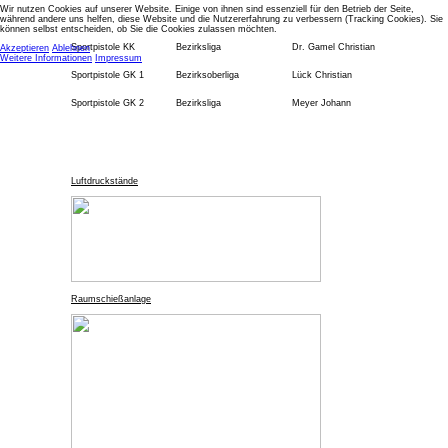
Wir nutzen Cookies auf unserer Website. Einige von ihnen sind essenziell für den Betrieb der Seite,
während andere uns helfen, diese Website und die Nutzererfahrung zu verbessern (Tracking Cookies). Sie
können selbst entscheiden, ob Sie die Cookies zulassen möchten.
Sportpistole KK
Bezirksliga
Dr. Gamel Christian
Akzeptieren
Ablehnen
Weitere Informationen
Impressum
Sportpistole GK 1
Bezirksoberliga
Lück Christian
Sportpistole GK 2
Bezirksliga
Meyer Johann
Luftdruckstände
Raumschießanlage