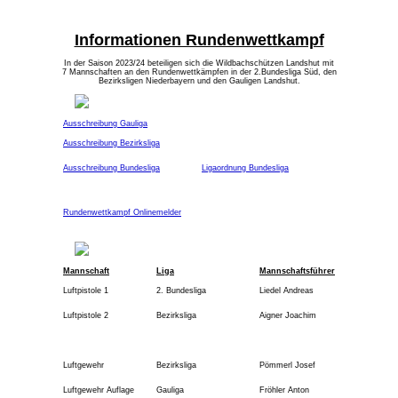
Informationen Rundenwettkampf
In der Saison 2023/24 beteiligen sich die Wildbachschützen Landshut mit
7 Mannschaften an den Rundenwettkämpfen in der 2.Bundesliga Süd, den
Bezirksligen Niederbayern und den Gauligen Landshut.
Ausschreibung Gauliga
Ausschreibung Bezirksliga
Ausschreibung Bundesliga
Ligaordnung Bundesliga
Rundenwettkampf Onlinemelder
Mannschaft
Liga
Mannschaftsführer
Luftpistole 1
2. Bundesliga
Liedel Andreas
Luftpistole 2
Bezirksliga
Aigner Joachim
Luftgewehr
Bezirksliga
Pömmerl Josef
Luftgewehr Auflage
Gauliga
Fröhler Anton