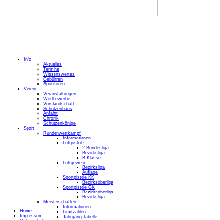
Info
Aktuelles
Termine
Wissenswertes
Gebühren
Sponsoren
Verein
Veranstaltungen
Wettbewerbe
Vorstandschaft
Schützenhaus
Anfahrt
Chronik
Schützenkönige
Sport
Rundenwettkampf
Informationen
Luftpistole
2.Bundesliga
Bezirksliga
B-Klasse
Luftgewehr
Bezirksliga
Auflage
Sportpistole KK
Bezirksoberliga
Sportpistole GK
Bezirksoberliga
Bezirksliga
Meisterschaften
Informationen
Home
Limitzahlen
Impressum
Jahrgangstabelle